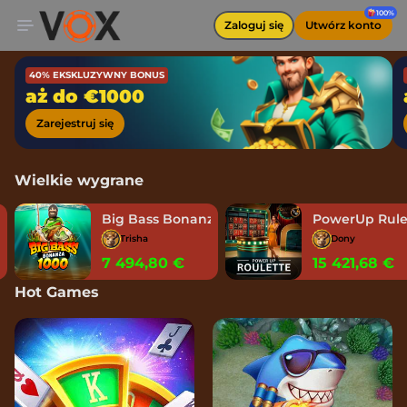
100%
Zaloguj się
Utwórz konto
40% EKSKLUZYWNY BONUS
aż do €1000
Zarejestruj się
Wielkie wygrane
ka
Big Bass Bonanza 1000
PowerUp Rule
Trisha
Dony
7 494,80 €
15 421,68 €
Hot Games