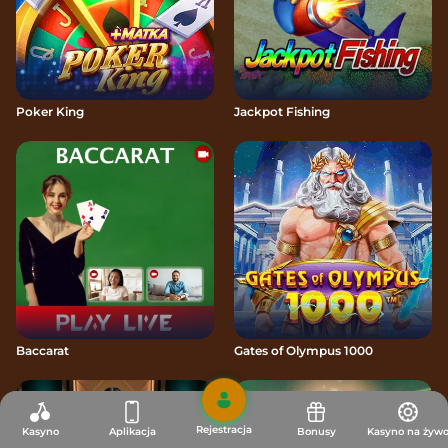
Poker King
Jackpot Fishing
Baccarat
Gates of Olympus 1000
Rejestracja
Kasyno
Aplikacja
Bonusy
Kasyno na żyw